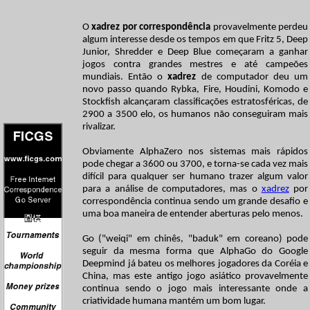
O
xadrez por correspondência
provavelmente perdeu
algum interesse desde os tempos em que Fritz 5, Deep
Junior, Shredder e Deep Blue começaram a ganhar
jogos contra grandes mestres e até campeões
mundiais. Então o
xadrez
de computador deu um
novo passo quando Rybka, Fire, Houdini, Komodo e
Stockfish alcançaram classificações estratosféricas, de
2900 a 3500 elo, os humanos não conseguiram mais
rivalizar.
Obviamente AlphaZero nos sistemas mais rápidos
pode chegar a 3600 ou 3700, e torna-se cada vez mais
difícil para qualquer ser humano trazer algum valor
para a análise de computadores, mas o
xadrez
por
correspondência continua sendo um grande desafio e
uma boa maneira de entender aberturas pelo menos.
Go ("weiqi" em chinês, "baduk" em coreano) pode
seguir da mesma forma que AlphaGo do Google
Deepmind já bateu os melhores jogadores da Coréia e
China, mas este antigo jogo asiático provavelmente
continua sendo o jogo mais interessante onde a
criatividade humana mantém um bom lugar.